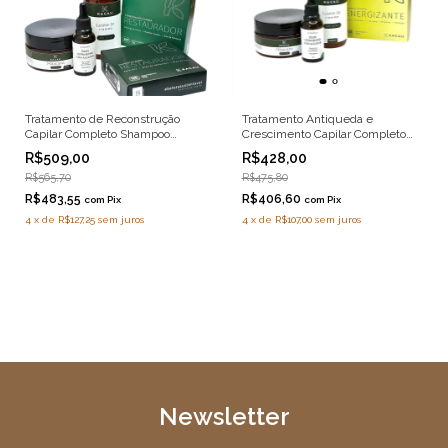
Tratamento de Reconstrução
Tratamento Antiqueda e
Capilar Completo Shampoo
Crescimento Capilar Completo
Máscara Condicionador e Óleo
com Shampoo Máscara Óleo e
R$509,00
R$428,00
Leave-In
R$565,70
R$475,80
R$483,55
R$406,60
com
Pix
com
Pix
4
x
de
R$127,25
sem juros
4
x
de
R$107,00
sem juros
Newsletter