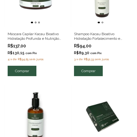
Máscara Capilar Kacau Bioativo
Shampoo Kacau Bioativo
Hidratação Profunda e Nutrição
Hidratação Fortalecimento e
Natural 200g
Brilho Clean Beauty 250ml
R$137,00
R$94,00
R$130,15
R$89,30
com
Pix
com
Pix
4
x
de
R$34,25
sem juros
3
x
de
R$31,33
sem juros