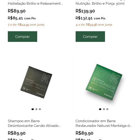
Hidratação Brilho e Relaxamento
Nutrição, Brilho e Força 30ml
Clean Beauty 70g
R$89,90
R$139,90
R$85,41
R$132,91
com
Pix
com
Pix
2
x
de
R$44,95
sem juros
4
x
de
R$34,98
sem juros
Shampoo em Barra
Condicionador em Barra
Desintoxicante Carvão Ativado
Restaurador Natural Manteiga de
Argila Preta e Algapur 70g
Karité e Óleos Nobres 70G
R$89,90
R$89,90