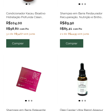
Condicionador Kacau Bioativo
Shampoo em Barra Restaurador
Hidratação Profunda Clean
Recuperação, Nutrição e Brilho
Beauty 250ml
Clean Beauty 70g
R$104,00
R$89,90
R$98,80
R$85,41
com
Pix
com
Pix
3
x
de
R$34,67
sem juros
2
x
de
R$44,95
sem juros
Shampoo em Barra Relaxante
Óleo Capilar Ultra Blend Algapur