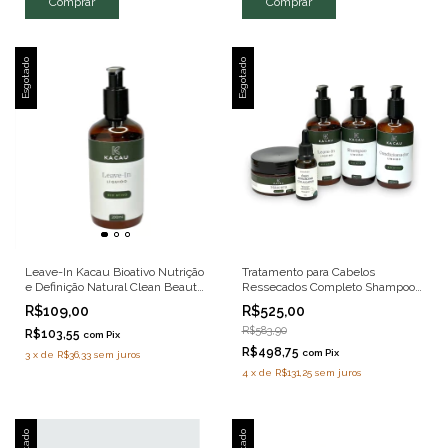
Esgotado
Esgotado
Leave-In Kacau Bioativo Nutrição
Tratamento para Cabelos
e Definição Natural Clean Beauty
Ressecados Completo Shampoo
200ml
Máscara Condicionador e Óleo
R$109,00
R$525,00
R$583,90
R$103,55
com
Pix
R$498,75
com
Pix
3
x
de
R$36,33
sem juros
4
x
de
R$131,25
sem juros