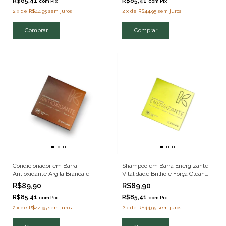
R$85,41
R$85,41
com
Pix
com
Pix
2
x
de
R$44,95
sem juros
2
x
de
R$44,95
sem juros
Condicionador em Barra
Shampoo em Barra Energizante
Antioxidante Argila Branca e
Vitalidade Brilho e Força Clean
Óleos Naturais Clean Beauty
Beauty 70g
R$89,90
R$89,90
70G
R$85,41
R$85,41
com
Pix
com
Pix
2
x
de
R$44,95
sem juros
2
x
de
R$44,95
sem juros