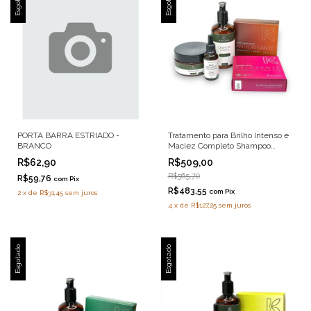
Esgotado
Esgotado
PORTA BARRA ESTRIADO -
Tratamento para Brilho Intenso e
BRANCO
Maciez Completo Shampoo
Máscara Condicionador e Óleo
R$62,90
R$509,00
R$565,70
R$59,76
com
Pix
R$483,55
com
Pix
2
x
de
R$31,45
sem juros
4
x
de
R$127,25
sem juros
Esgotado
Esgotado